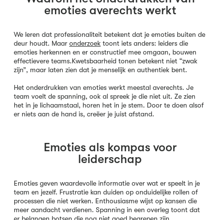
emoties averechts werkt
We leren dat professionaliteit betekent dat je emoties buiten de
deur houdt. Maar
onderzoek
toont iets anders: leiders die
emoties herkennen en er constructief mee omgaan, bouwen
effectievere teams.Kwetsbaarheid tonen betekent niet “zwak
zijn”, maar laten zien dat je menselijk en authentiek bent.
Het onderdrukken van emoties werkt meestal averechts. Je
team voelt de spanning, ook al spreek je die niet uit. Ze zien
het in je lichaamstaal, horen het in je stem. Door te doen alsof
er niets aan de hand is, creëer je juist afstand.
Emoties als kompas voor
leiderschap
Emoties geven waardevolle informatie over wat er speelt in je
team en jezelf. Frustratie kan duiden op onduidelijke rollen of
processen die niet werken. Enthousiasme wijst op kansen die
meer aandacht verdienen. Spanning in een overleg toont dat
er belangen botsen die nog niet goed begrepen zijn.