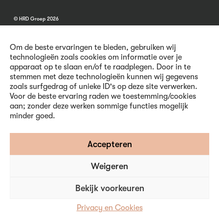
© HRD Groep 2026
Om de beste ervaringen te bieden, gebruiken wij
technologieën zoals cookies om informatie over je
apparaat op te slaan en/of te raadplegen. Door in te
stemmen met deze technologieën kunnen wij gegevens
Algemene informatie
zoals surfgedrag of unieke ID's op deze site verwerken.
Contact
Voor de beste ervaring raden we toestemming/cookies
Vacatures
aan; zonder deze werken sommige functies mogelijk
Voorwaarden
minder goed.
Privacy en Cookies
Volg ons
Accepteren
Weigeren
Inschrijven nieuwsbrief
Bekijk voorkeuren
Privacy en Cookies