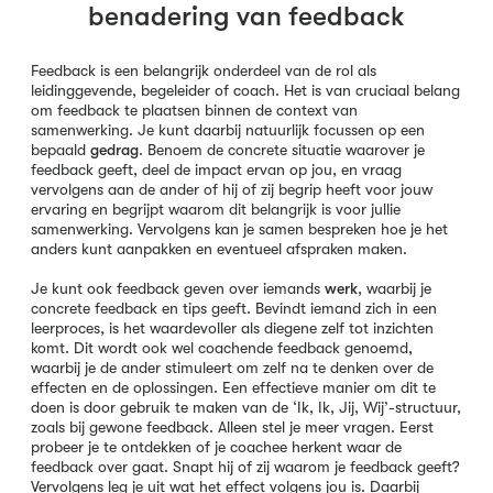
benadering van feedback
Feedback is een belangrijk onderdeel van de rol als
leidinggevende, begeleider of coach. Het is van cruciaal belang
om feedback te plaatsen binnen de context van
samenwerking. Je kunt daarbij natuurlijk focussen op een
bepaald
gedrag
. Benoem de concrete situatie waarover je
feedback geeft, deel de impact ervan op jou, en vraag
vervolgens aan de ander of hij of zij begrip heeft voor jouw
ervaring en begrijpt waarom dit belangrijk is voor jullie
samenwerking. Vervolgens kan je samen bespreken hoe je het
anders kunt aanpakken en eventueel afspraken maken.
Je kunt ook feedback geven over iemands
werk
, waarbij je
concrete feedback en tips geeft. Bevindt iemand zich in een
leerproces, is het waardevoller als diegene zelf tot inzichten
komt. Dit wordt ook wel coachende feedback genoemd,
waarbij je de ander stimuleert om zelf na te denken over de
effecten en de oplossingen. Een effectieve manier om dit te
doen is door gebruik te maken van de ‘Ik, Ik, Jij, Wij’-structuur,
zoals bij gewone feedback. Alleen stel je meer vragen. Eerst
probeer je te ontdekken of je coachee herkent waar de
feedback over gaat. Snapt hij of zij waarom je feedback geeft?
Vervolgens leg je uit wat het effect volgens jou is. Daarbij