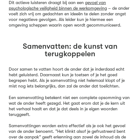
Dit actieve luisteren draagt bij aan een
gevoel van
psychologische veiligheid binnen de werkomgeving
– de ander
voelt zich vrij om gedachten en ideeën te delen zonder angst
voor negatieve gevolgen. Als leider kun je hiermee een
omgeving scheppen waarin open wordt gecommuniceerd.
Samenvatten: de kunst van
terugkoppelen
Door samen te vatten hoort de ander dat je inderdaad echt
hebt geluisterd. Daarnaast kun je toetsen of je het goed
begrepen hebt. Als je samenvatting niet helemaal klopt of je
mist nog iets belangrijks, dan zal de ander dat toelichten.
Een samenvatting betekent niet een complete opsomming van
wat de ander heeft gezegd. Het gaat erom dat je de kern uit
het verhaal haalt en dat je dat deels in je eigen woorden
teruggeeft.
Samenvattingen worden extra effectief als je ook het gevoel
van de ander benoemt. “Het klinkt alsof je gefrustreerd bent
over de aanpak” geeft erkenning aan zowel de inhoud als de