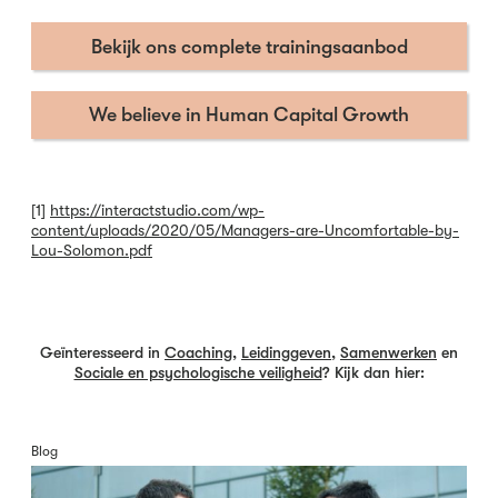
Bekijk ons complete trainingsaanbod
We believe in Human Capital Growth
[1]
https://interactstudio.com/wp-
content/uploads/2020/05/Managers-are-Uncomfortable-by-
Lou-Solomon.pdf
Geïnteresseerd in
Coaching
,
Leidinggeven
,
Samenwerken
en
Sociale en psychologische veiligheid
? Kijk dan hier:
Blog