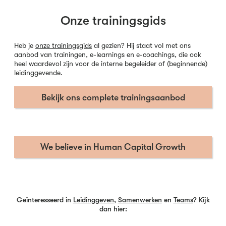
Onze trainingsgids
Heb je
onze trainingsgids
al gezien? Hij staat vol met ons
aanbod van trainingen, e-learnings en e-coachings, die ook
heel waardevol zijn voor de interne begeleider of (beginnende)
leidinggevende.
Bekijk ons complete trainingsaanbod
We believe in Human Capital Growth
Geïnteresseerd in
Leidinggeven
,
Samenwerken
en
Teams
? Kijk
dan hier: