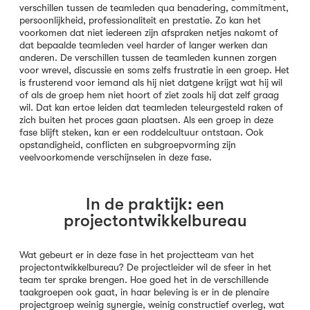
verschillen tussen de teamleden qua benadering, commitment,
persoonlijkheid, professionaliteit en prestatie. Zo kan het
voorkomen dat niet iedereen zijn afspraken netjes nakomt of
dat bepaalde teamleden veel harder of langer werken dan
anderen. De verschillen tussen de teamleden kunnen zorgen
voor wrevel, discussie en soms zelfs frustratie in een groep. Het
is frusterend voor iemand als hij niet datgene krijgt wat hij wil
of als de groep hem niet hoort of ziet zoals hij dat zelf graag
wil. Dat kan ertoe leiden dat teamleden teleurgesteld raken of
zich buiten het proces gaan plaatsen. Als een groep in deze
fase blijft steken, kan er een roddelcultuur ontstaan. Ook
opstandigheid, conflicten en subgroepvorming zijn
veelvoorkomende verschijnselen in deze fase.
In de praktijk: een
projectontwikkelbureau
Wat gebeurt er in deze fase in het projectteam van het
projectontwikkelbureau? De projectleider wil de sfeer in het
team ter sprake brengen. Hoe goed het in de verschillende
taakgroepen ook gaat, in haar beleving is er in de plenaire
projectgroep weinig synergie, weinig constructief overleg, wat