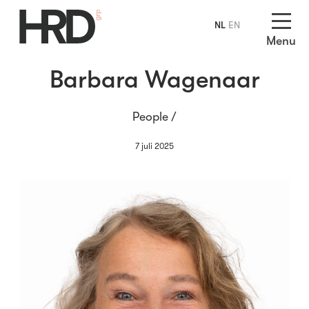
NL
EN
Menu
Barbara Wagenaar
People /
7 juli 2025