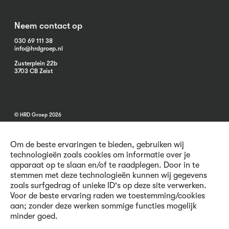
Neem contact op
030 69 111 38
info@hrdgroep.nl
Zusterplein 22b
3703 CB Zeist
© HRD Groep 2026
Om de beste ervaringen te bieden, gebruiken wij
technologieën zoals cookies om informatie over je
apparaat op te slaan en/of te raadplegen. Door in te
stemmen met deze technologieën kunnen wij gegevens
Algemene informatie
zoals surfgedrag of unieke ID's op deze site verwerken.
Contact
Voor de beste ervaring raden we toestemming/cookies
Vacatures
aan; zonder deze werken sommige functies mogelijk
Voorwaarden
minder goed.
Privacy en Cookies