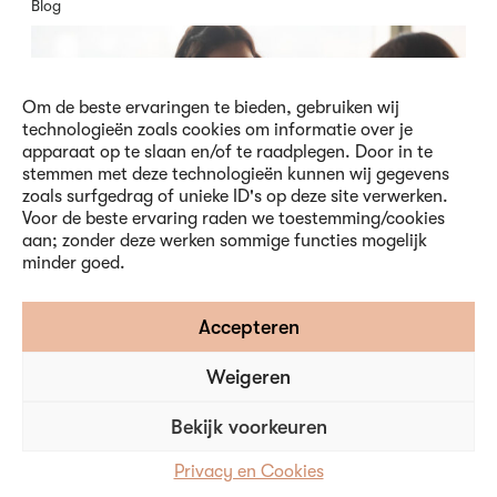
Blog
Om de beste ervaringen te bieden, gebruiken wij
technologieën zoals cookies om informatie over je
apparaat op te slaan en/of te raadplegen. Door in te
stemmen met deze technologieën kunnen wij gegevens
zoals surfgedrag of unieke ID's op deze site verwerken.
Voor de beste ervaring raden we toestemming/cookies
aan; zonder deze werken sommige functies mogelijk
minder goed.
Accepteren
Assessment ouderwets? Echt niet!
Weigeren
21 oktober 2020
Het idee van een assessment is dat het een beoordeling is.
Bekijk voorkeuren
Daar moeten we vanaf. Een assessment is namelijk een
ontzettend waardevol instrument voor inzicht in persoonlijke
kwaliteiten, drijfveren en ontwikkelpotentieel.
Privacy en Cookies