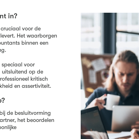
nt in?
s cruciaal voor de
 levert. Het waarborgen
ountants binnen een
ng.
 speciaal voor
 uitsluitend op de
ofessioneel kritisch
heid en assertiviteit.
p?
ij de besluitvorming
artner, het beoordelen
onlijke