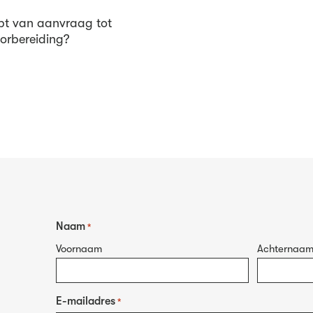
pt van aanvraag tot
oorbereiding?
Naam
*
Voornaam
Achternaa
E-mailadres
*