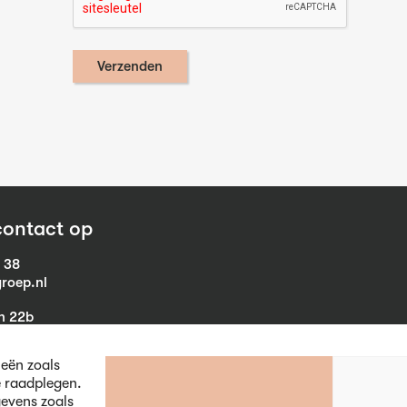
ontact op
1 38
roep.nl
in 22b
eist
ieën zoals
e raadplegen.
evens zoals