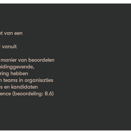
et van een
d vanuit
 manier van beoordelen
eidinggevende,
aring hebben
n teams in organisaties
s en kandidaten
lence (beoordeling: 8.6)