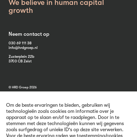
We believe in human capital
growth
Neem contact op
030 69 111 38
info@hrdgroep.nl
Zusterplein 22b
3703 CB Zeist
© HRD Groep 2026
Om de beste ervaringen te bieden, gebruiken wij
technologieën zoals cookies om informatie over je
apparaat op te slaan en/of te raadplegen. Door in te
stemmen met deze technologieën kunnen wij gegevens
Algemene informatie
zoals surfgedrag of unieke ID's op deze site verwerken.
Contact
Voor de beste ervaring raden we toestemming/cookies