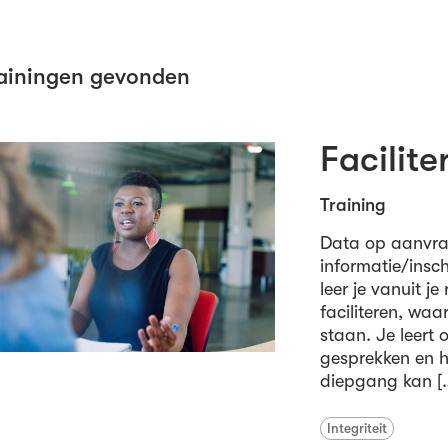
ainingen gevonden
Facilite
Training
Data op aanvra
informatie/inschr
leer je vanuit j
faciliteren, wa
staan. Je leert
gesprekken en h
diepgang kan [
Integriteit