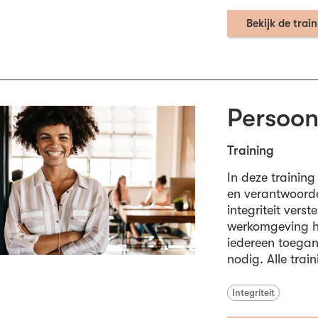
Bekijk de trai
Persoonl
Training
In deze trainin
en verantwoordel
integriteit vers
werkomgeving hie
iedereen toegan
nodig. Alle trai
Integriteit