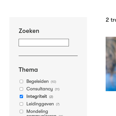
2
tr
Zoeken
Thema
Begeleiden
(10)
Consultancy
(11)
Integriteit
(2)
Leidinggeven
(7)
Mondeling