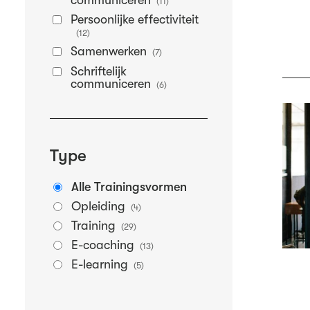
communiceren
(11)
Persoonlijke effectiviteit
(12)
Samenwerken
(7)
Schriftelijk
communiceren
(6)
Type
Alle Trainingsvormen
Opleiding
(4)
Training
(29)
E-coaching
(13)
E-learning
(5)