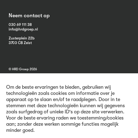
Neem contact op
030 69 111 38
info@hrdgroep.nl
Zusterplein 22b
3703 CB Zeist
© HRD Groep 2026
Om de beste ervaringen te bieden, gebruiken wij
technologieën zoals cookies om informatie over je
apparaat op te slaan en/of te raadplegen. Door in te
stemmen met deze technologieën kunnen wij gegevens
Algemene informatie
zoals surfgedrag of unieke ID's op deze site verwerken.
Contact
Voor de beste ervaring raden we toestemming/cookies
Vacatures
aan; zonder deze werken sommige functies mogelijk
Voorwaarden
minder goed.
Privacy en Cookies