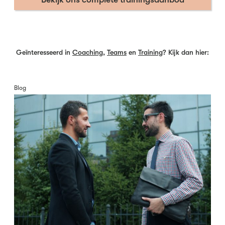
Geïnteresseerd in
Coaching
,
Teams
en
Training
? Kijk dan hier:
Blog