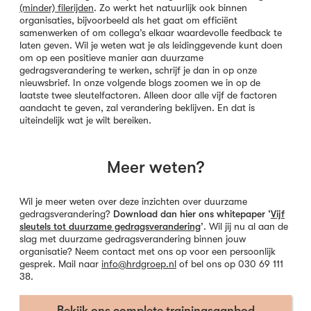
(minder) filerijden
. Zo werkt het natuurlijk ook binnen
organisaties, bijvoorbeeld als het gaat om efficiënt
samenwerken of om collega’s elkaar waardevolle feedback te
laten geven. Wil je weten wat je als leidinggevende kunt doen
om op een positieve manier aan duurzame
gedragsverandering te werken, schrijf je dan in op onze
nieuwsbrief. In onze volgende blogs zoomen we in op de
laatste twee sleutelfactoren. Alleen door alle vijf de factoren
aandacht te geven, zal verandering beklijven. En dat is
uiteindelijk wat je wilt bereiken.
Meer weten?
Wil je meer weten over deze inzichten over duurzame
gedragsverandering?
Download dan hier ons whitepaper ‘
Vijf
sleutels tot duurzame gedragsverandering
’
. Wil jij nu al aan de
slag met duurzame gedragsverandering binnen jouw
organisatie? Neem contact met ons op voor een persoonlijk
gesprek. Mail naar
info@hrdgroep.nl
of bel ons op 030 69 111
38.
Bekijk ons complete trainingsaanbod