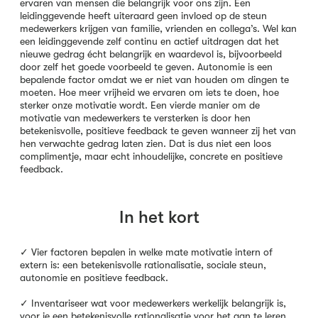
ervaren van mensen die belangrijk voor ons zijn. Een
leidinggevende heeft uiteraard geen invloed op de steun
medewerkers krijgen van familie, vrienden en collega’s. Wel kan
een leidinggevende zelf continu en actief uitdragen dat het
nieuwe gedrag écht belangrijk en waardevol is, bijvoorbeeld
door zelf het goede voorbeeld te geven. Autonomie is een
bepalende factor omdat we er niet van houden om dingen te
moeten. Hoe meer vrijheid we ervaren om iets te doen, hoe
sterker onze motivatie wordt. Een vierde manier om de
motivatie van medewerkers te versterken is door hen
betekenisvolle, positieve feedback te geven wanneer zij het van
hen verwachte gedrag laten zien. Dat is dus niet een loos
complimentje, maar echt inhoudelijke, concrete en positieve
feedback.
In het kort
✓ Vier factoren bepalen in welke mate motivatie intern of
extern is: een betekenisvolle rationalisatie, sociale steun,
autonomie en positieve feedback.
✓ Inventariseer wat voor medewerkers werkelijk belangrijk is,
voor je een betekenisvolle rationalisatie voor het aan te leren