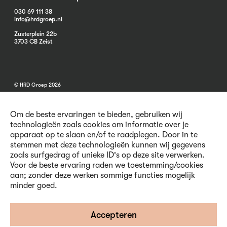
030 69 111 38
info@hrdgroep.nl
Zusterplein 22b
3703 CB Zeist
© HRD Groep 2026
Om de beste ervaringen te bieden, gebruiken wij
technologieën zoals cookies om informatie over je
apparaat op te slaan en/of te raadplegen. Door in te
stemmen met deze technologieën kunnen wij gegevens
Algemene informatie
zoals surfgedrag of unieke ID's op deze site verwerken.
Contact
Voor de beste ervaring raden we toestemming/cookies
Vacatures
aan; zonder deze werken sommige functies mogelijk
Voorwaarden
minder goed.
Privacy en Cookies
Volg ons
Accepteren