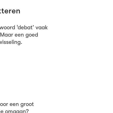
tteren
woord ‘debat’ vaak
. Maar een goed
isseling.
oor een groot
mee omgaan?