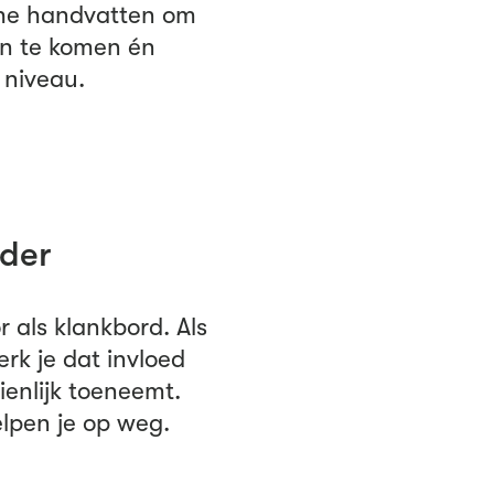
sche handvatten om
en te komen én
 niveau.
rder
 als klankbord. Als
erk je dat invloed
enlijk toeneemt.
lpen je op weg.