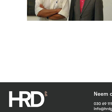
Neem c
030 69 11
info@hrdg