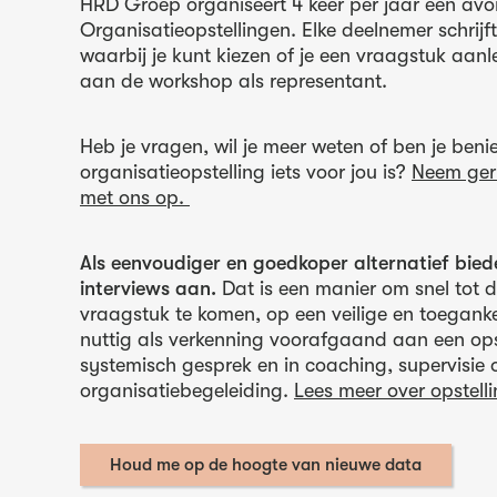
HRD Groep organiseert 4 keer per jaar een av
Organisatieopstellingen. Elke deelnemer schrijft 
waarbij je kunt kiezen of je een vraagstuk aanl
aan de workshop als representant.
Heb je vragen, wil je meer weten of ben je ben
organisatieopstelling iets voor jou is?
Neem geru
met ons op.
Als eenvoudiger en goedkoper alternatief bied
interviews aan.
Dat is een manier om snel tot 
vraagstuk te komen, op een veilige en toegankel
nuttig als verkenning voorafgaand aan een opst
systemisch gesprek en in coaching, supervisie 
organisatiebegeleiding.
Lees meer over opstelli
Houd me op de hoogte van nieuwe data