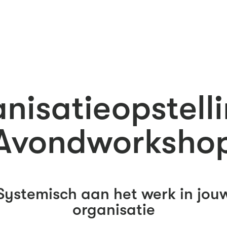
nisatieopstell
Avondworksho
Systemisch aan het werk in jou
organisatie