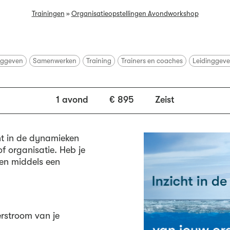
Trainingen
»
Organisatieopstellingen Avondworkshop
nggeven
Samenwerken
Training
Trainers en coaches
Leidinggev
1 avond
€ 895
Zeist
cht in de dynamieken
f organisatie. Heb je
ken middels een
erstroom van je