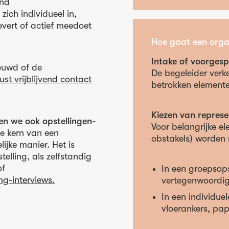
ond
zich individueel in,
evert of actief meedoet
Hoe gaat een organ
Intake of voorgesp
ieuwd of de
De begeleider verke
st vrijblijvend contact
betrokken elementen
Kiezen van repres
en we ook opstellingen-
Voor belangrijke e
de kern van een
obstakels) worden 
ijke manier. Het is
elling, als zelfstandig
of
In een groepsops
ng-interviews.
vertegenwoordig
In een individue
vloerankers, pap