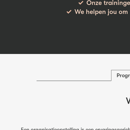
Onze traininge
We helpen jou om h
Prog
W
Een organisatieopstelling is een ervaringsgeric