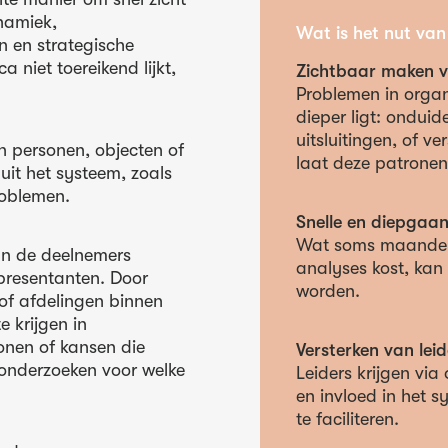
namiek,
Wat is het nut van
 en strategische
 niet toereikend lijkt,
Zichtbaar maken v
Problemen in organ
dieper ligt: onduid
uitsluitingen, of v
in personen, objecten of
laat deze patronen l
uit het systeem, zoals
roblemen.
Snelle en diepgaan
Wat soms maanden
an de deelnemers
analyses kost, kan 
epresentanten. Door
worden.
/of afdelingen binnen
e krijgen in
nen of kansen die
Versterken van lei
e onderzoeken voor welke
Leiders krijgen via 
en invloed in het 
te faciliteren.