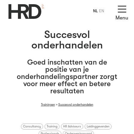
NL
EN
Menu
Succesvol
onderhandelen
Goed inschatten van de
positie van je
onderhandelingspartner zorgt
voor meer effect en betere
resultaten
Trainingen
»
Succesvol onderhandelen
Consultancy
Training
HR Adviseurs
Leidinggevenden
Professionals
Ondernemingsraad