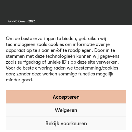
© HRD Groep 2026
Om de beste ervaringen te bieden, gebruiken wij
technologieën zoals cookies om informatie over je
apparaat op te slaan en/of te raadplegen. Door in te
stemmen met deze technologieën kunnen wij gegevens
Algemene informatie
zoals surfgedrag of unieke ID's op deze site verwerken.
Contact
Voor de beste ervaring raden we toestemming/cookies
Vacatures
aan; zonder deze werken sommige functies mogelijk
Voorwaarden
minder goed.
Privacy en Cookies
Volg ons
Accepteren
Weigeren
Inschrijven nieuwsbrief
Bekijk voorkeuren