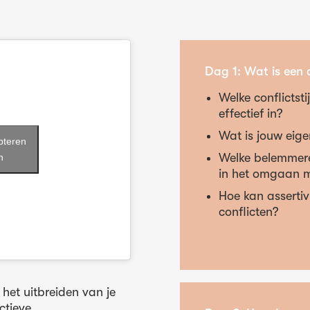
Dag 1: Wat is een c
Welke conflictstij
effectief in?
Wat is jouw eigen
epteren
Welke belemmere
n
in het omgaan m
Hoe kan assertiv
conflicten?
het uitbreiden van je
ctieve