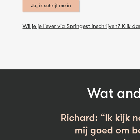
Ja, ik schrijf me in
Wil je je liever via Springest inschrijven? Klik da
Wat and
Richard: “Ik kijk 
mij goed om be