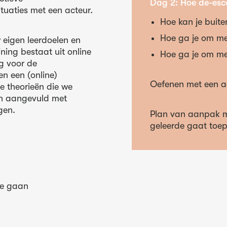
Dag 2: Hoe de-esca
ituaties met een acteur.
Hoe kan je buite
Hoe ga je om me
 eigen leerdoelen en
ning bestaat uit online
Hoe ga je om met
g voor de
en een (online)
Oefenen met een a
e theorieën die we
jn aangevuld met
gen.
Plan van aanpak ma
geleerde gaat toe
 te gaan